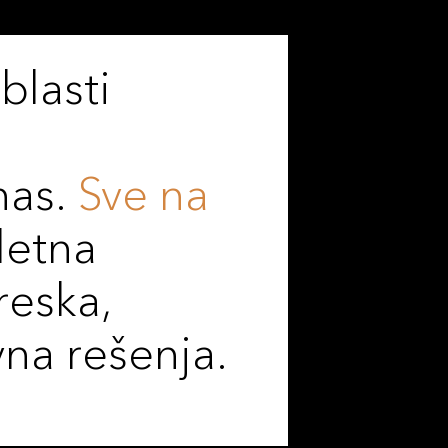
blasti
nas.
Sve na
letna
reska,
vna rešenja.