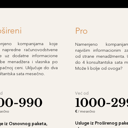
ošireni
Pro
njeno kompanijama koje
Namenjeno kompanij
e napredne računovodstvene
najvišim informacionim z
ge uz dodatne informacione
od strane menadžmenta. U
ebe menadžera i vlasnika po
do 4 konsultantska sata 
upačnoj ceni. Uključuje do dva
Može li bolje od ovoga?
ltantska sata mesečno.
od
Već od
00-990
1000-29
sečno
€
/ mesečno
Usluge iz Proširenog pake
ge iz Osnovnog paketa,