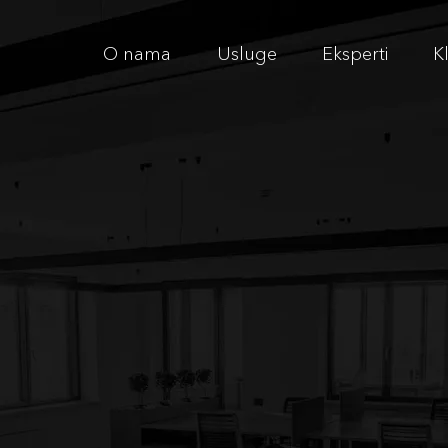
O nama
Usluge
Eksperti
Kl
o.
O VIŠE
MO MANJE