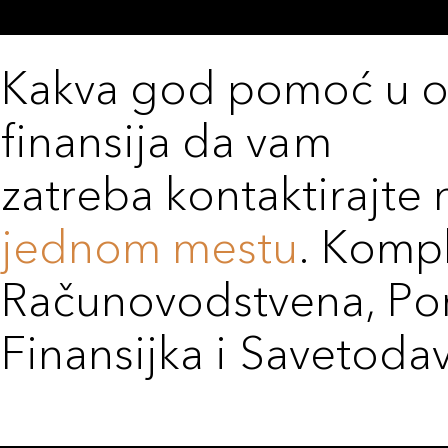
Kakva god pomoć u o
finansija da vam
zatreba kontaktirajte 
jednom mestu
. Komp
Računovodstvena, Po
Finansijka i Savetoda