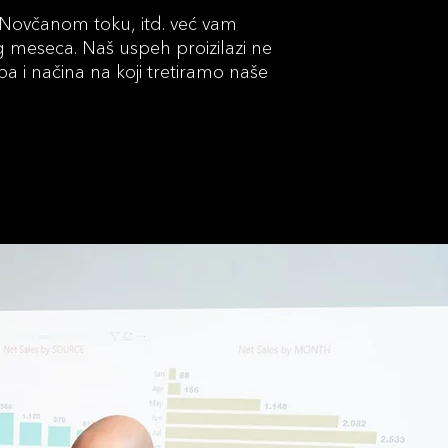
Novčanom toku, itd. već vam
meseca. Naš uspeh proizilazi ne
upa i načina na koji tretiramo naše