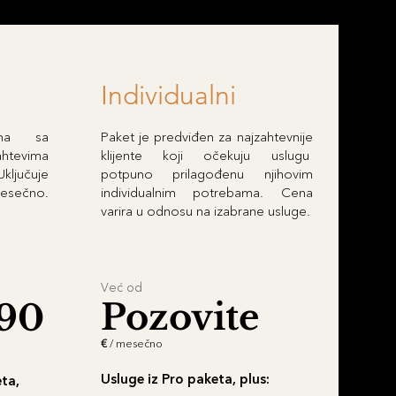
Individualni
ama sa
Paket je predviđen za najzahtevnije
ahtevima
klijente koji očekuju uslugu
ključuje
potpuno prilagođenu njihovim
mesečno.
individualnim potrebama. Cena
varira u odnosu na izabrane usluge.
Već od
Pozovite
90
€
/ mesečno
Usluge iz Pro paketa, plus:
ta,