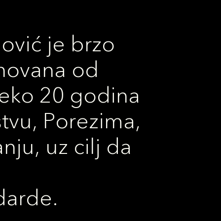
ović je brzo
snovana od
reko 20 godina
tvu, Porezima,
ju, uz cilj da
darde.