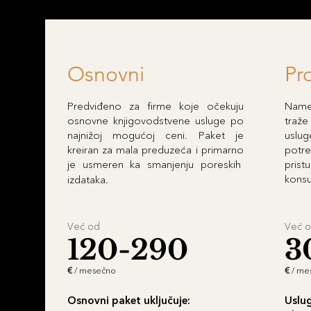
Osnovni
Pr
Predviđeno za firme koje očekuju
Name
osnovne knjigovodstvene usluge po
traž
najnižoj mogućoj ceni. Paket je
uslu
kreiran za mala preduzeća i primarno
potr
je usmeren ka smanjenju poreskih
prist
konsu
izdataka
.
Već od
Već 
120-290
3
€
/ mesečno
€
/ me
Osnovni paket uključuje:
Uslu