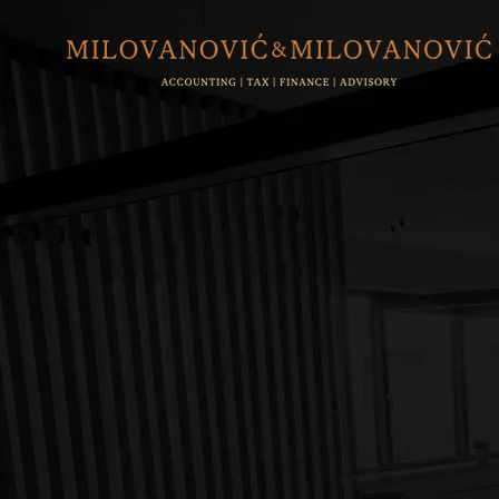
Mi smo eksperti za Poreze i Računovodstv
NUDIM
KOŠTA