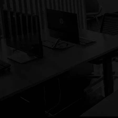
TOLIK
Ne oklevajte. Pozovite nas!