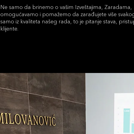
Ne samo da brinemo o vašim Izveštajima, Zaradama, 
omogućavamo i pomažemo da zarađujete više svakog 
samo iz kvaliteta našeg rada, to je pitanje stava, prist
klijente.