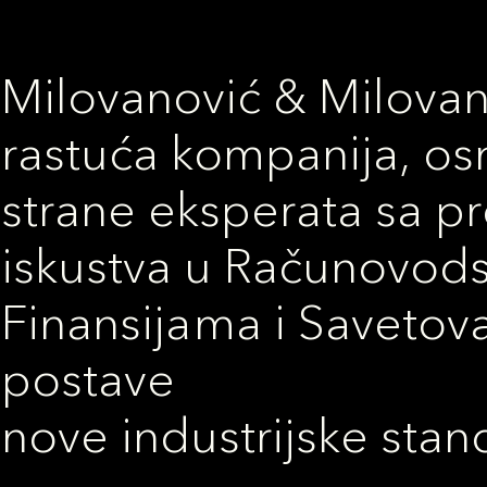
Milovanović & Milovan
rastuća kompanija, o
strane eksperata sa p
iskustva u Računovods
Finansijama i Savetovan
postave
nove industrijske stan