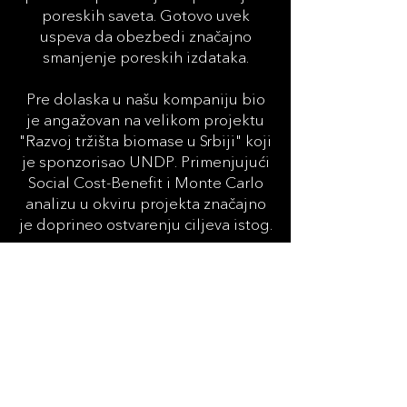
poreskih saveta. Gotovo uvek
uspeva da obezbedi značajno
smanjenje poreskih izdataka.
Pre dolaska u našu kompaniju bio
je angažovan na velikom projektu
"Razvoj tržišta biomase u Srbiji" koji
je sponzorisao UNDP. Primenjujući
Social Cost-Benefit i Monte Carlo
analizu u okviru projekta značajno
je doprineo ostvarenju ciljeva istog.
Diplomirao na Ekonomskom
fakultetu, Univerzitet u Beogradu,
na smeru Finansije, Bankarstvo i
Osiguranje sa prosečnom ocenom
9,91. Tečno govori engleski jezik.