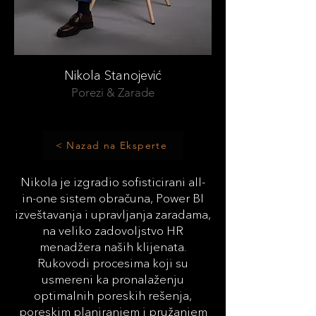
Nikola Stanojević
Porezi & Zarade
< Nazad na Eksperte
Nikola je izgradio sofisticirani all-
in-one sistem obračuna, Power BI
izveštavanja i upravljanja zaradama,
na veliko zadovoljstvo HR
menadžera naših klijenata.
Rukovodi procesima koji su
usmereni ka pronalaženju
optimalnih poreskih rešenja,
poreskim planiranjem i pružanjem